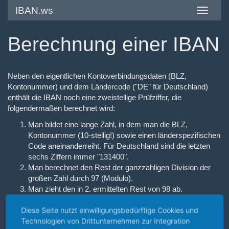
IBAN.ws
Toggle
navigatio
Berechnung einer IBAN
Neben den eigentlichen Kontoverbindungsdaten (BLZ,
Kontonummer) und dem Ländercode ("DE" für Deutschland)
enthält die IBAN noch eine zweistellige Prüfziffer, die
folgendermaßen berechnet wird:
Man bildet eine lange Zahl, in dem man die BLZ,
Kontonummer (10-stellig!) sowie einen länderspezifischen
Code aneinanderreiht. Für Deutschland sind die letzten
sechs Ziffern immer "131400".
Man berechnet den Rest der ganzzahligen Division der
großen Zahl durch 97 (Modulo).
Man zieht den in 2. ermittelten Rest von 98 ab.
Fertig. Das Resultat aus 3. ist die Prüfziffer. Falls sie kleiner als
Diese Seite nutzt einwilligungsbedürftige Cookies und
10 ist, wird ihr eine führende Null vorangestellt.
Technologien von Drittunternehmen zur Integration